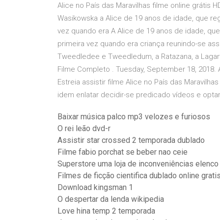
Alice no País das Maravilhas filme online grátis
Wasikowska a Alice de 19 anos de idade, que re
vez quando era A Alice de 19 anos de idade, qu
primeira vez quando era criança reunindo-se as
Tweedledee e Tweedledum, a Ratazana, a Lagarta,
Filme Completo . Tuesday, September 18, 2018. 
Estreia assistir filme Alice no País das Maravilh
idem enlatar decidir-se predicado vídeos e opta
Baixar música palco mp3 velozes e furiosos
O rei leão dvd-r
Assistir star crossed 2 temporada dublado
Filme fabio porchat se beber nao ceie
Superstore uma loja de inconveniências elenco
Filmes de ficção cientifica dublado online grati
Download kingsman 1
O despertar da lenda wikipedia
Love hina temp 2 temporada