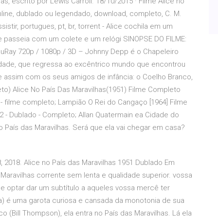
s, escrito por Lewis Carroll. 18/10/2015 · Filme Alice no
 online, dublado ou legendado, download, completo, C. M.
sistir, portugues, pt, br, torrent - Alice cochila em um
e passeia com um colete e um relógi SINOPSE DO FILME:
BluRay 720p / 1080p / 3D – Johnny Depp é o Chapeleiro
idade, que regressa ao excêntrico mundo que encontrou
se assim com os seus amigos de infância: o Coelho Branco,
o) Alice No País Das Maravilhas(1951) Filme Completo
- filme completo; Lampião O Rei do Cangaço [1964] Filme
 - Dublado - Completo; Allan Quatermain ea Cidade do
 País das Maravilhas. Será que ela vai chegar em casa?
, 2018. Alice no País das Maravilhas 1951 Dublado Em
s Maravilhas corrente sem lenta e qualidade superior. vossa
e optar dar um subtítulo a aqueles vossa mercê ter
a) é uma garota curiosa e cansada da monotonia de sua
o (Bill Thompson), ela entra no País das Maravilhas. Lá ela