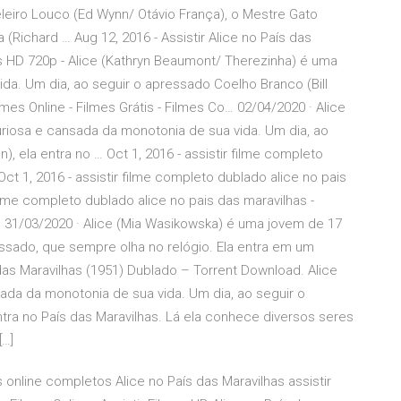
leiro Louco (Ed Wynn/ Otávio França), o Mestre Gato
 (Richard … Aug 12, 2016 - Assistir Alice no País das
is HD 720p - Alice (Kathryn Beaumont/ Therezinha) é uma
da. Um dia, ao seguir o apressado Coelho Branco (Bill
lmes Online - Filmes Grátis - Filmes Co… 02/04/2020 · Alice
riosa e cansada da monotonia de sua vida. Um dia, ao
, ela entra no … Oct 1, 2016 - assistir filme completo
ct 1, 2016 - assistir filme completo dublado alice no pais
filme completo dublado alice no pais das maravilhas -
, 31/03/2020 · Alice (Mia Wasikowska) é uma jovem de 17
sado, que sempre olha no relógio. Ela entra em um
das Maravilhas (1951) Dublado – Torrent Download. Alice
ada da monotonia de sua vida. Um dia, ao seguir o
tra no País das Maravilhas. Lá ela conhece diversos seres
[…]
s online completos Alice no País das Maravilhas assistir