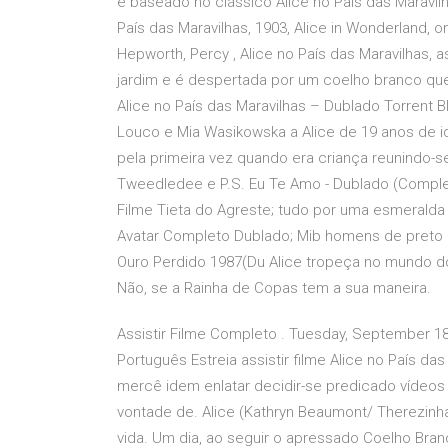
e baseado no clássico Alice no País das Maravilha
Paí­s das Maravilhas, 1903, Alice in Wonderland,
Hepworth, Percy , Alice no Paí­s das Maravilhas, as
jardim e é despertada por um coelho branco qu
Alice no País das Maravilhas – Dublado Torrent 
Louco e Mia Wasikowska a Alice de 19 anos de 
pela primeira vez quando era criança reunindo-
Tweedledee e P.S. Eu Te Amo - Dublado (Complet
Filme Tieta do Agreste; tudo por uma esmeralda 
Avatar Completo Dublado; Mib homens de preto 2
Ouro Perdido 1987(Du Alice tropeça no mundo do
Não, se a Rainha de Copas tem a sua maneira.
Assistir Filme Completo . Tuesday, September 18
Português Estreia assistir filme Alice no País da
mercê idem enlatar decidir-se predicado vídeos 
vontade de. Alice (Kathryn Beaumont/ Therezinh
vida. Um dia, ao seguir o apressado Coelho Branc