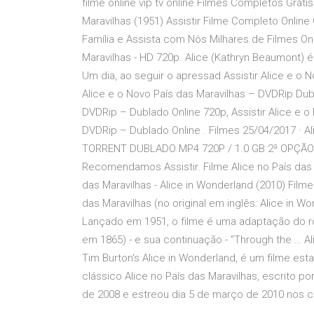
filme online vip tv online Filmes Completos Gratis
Maravilhas (1951) Assistir Filme Completo Online 
Família e Assista com Nós Milhares de Filmes Onl
Maravilhas - HD 720p. Alice (Kathryn Beaumont) 
Um dia, ao seguir o apressad Assistir Alice e o 
Alice e o Novo País das Maravilhas – DVDRip Dub
DVDRip – Dublado Online 720p, Assistir Alice e o
DVDRip – Dublado Online . Filmes 25/04/2017 ·
TORRENT DUBLADO MP4 720P / 1.0 GB 2ª OPÇÃ
Recomendamos Assistir. Filme Alice no País das 
das Maravilhas - Alice in Wonderland (2010) Film
das Maravilhas (no original em inglês: Alice in 
Lançado em 1951, o filme é uma adaptação do ro
em 1865) - e sua continuação - "Through the … A
Tim Burton's Alice in Wonderland, é um filme es
clássico Alice no País das Maravilhas, escrito 
de 2008 e estreou dia 5 de março de 2010 nos 