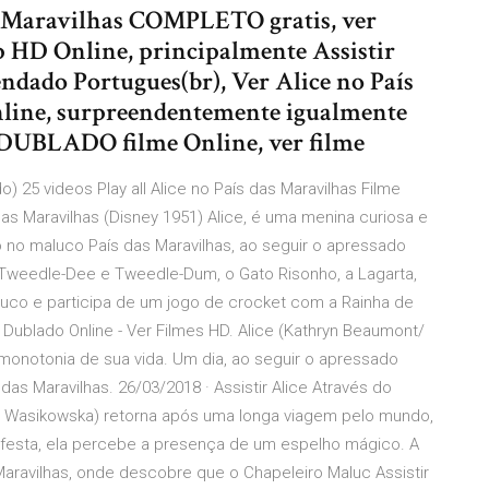
s Maravilhas COMPLETO gratis, ver
p HD Online, principalmente Assistir
ndado Portugues(br), Ver Alice no País
nline, surpreendentemente igualmente
 DUBLADO filme Online, ver filme
o) 25 videos Play all Alice no País das Maravilhas Filme
s Maravilhas (Disney 1951) Alice, é uma menina curiosa e
o maluco País das Maravilhas, ao seguir o apressado
weedle-Dee e Tweedle-Dum, o Gato Risonho, a Lagarta,
uco e participa de um jogo de crocket com a Rainha de
1 Dublado Online - Ver Filmes HD. Alice (Kathryn Beaumont/
monotonia de sua vida. Um dia, ao seguir o apressado
das Maravilhas. 26/03/2018 · Assistir Alice Através do
 Wasikowska) retorna após uma longa viagem pelo mundo,
festa, ela percebe a presença de um espelho mágico. A
Maravilhas, onde descobre que o Chapeleiro Maluc Assistir