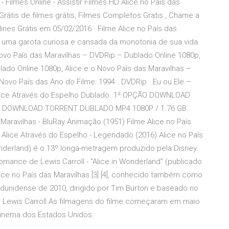
 - Filmes Online - Assistir Filmes HD Alice no País das
Grátis de filmes grátis, Filmes Completos Gratis , Chame a
ines Grátis em 05/02/2016 · Filme Alice no País das
é uma garota curiosa e cansada da monotonia de sua vida.
Novo País das Maravilhas – DVDRip – Dublado Online 1080p,
lado Online 1080p, Alice e o Novo País das Maravilhas –
 Novo País das Ano do Filme: 1994 . DVDRip . Eu ou Ele –
 Alice Através do Espelho Dublado. 1ª OPÇÃO DOWNLOAD
O DOWNLOAD TORRENT DUBLADO MP4 1080P / 1.76 GB.
Maravilhas - BluRay Animação (1951) Filme Alice no País
e Alice Através do Espelho - Legendado (2016) Alice no País
Wonderland) é o 13º longa-metragem produzido pela Disney.
mance de Lewis Carroll - "Alice in Wonderland" (publicado
lice no País das Maravilhas [3] [4], conhecido também como
tadunidense de 2010, dirigido por Tim Burton e baseado no
por Lewis Carroll.As filmagens do filme começaram em maio
cinema dos Estados Unidos.