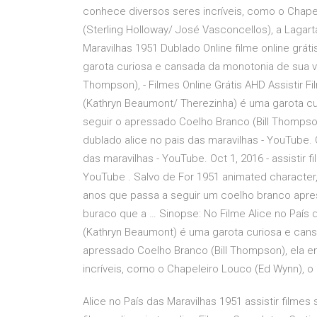
conhece diversos seres incríveis, como o Chape
(Sterling Holloway/ José Vasconcellos), a Lagarta
Maravilhas 1951 Dublado Online filme online grát
garota curiosa e cansada da monotonia de sua vi
Thompson), - Filmes Online Grátis AHD Assistir Fi
(Kathryn Beaumont/ Therezinha) é uma garota cu
seguir o apressado Coelho Branco (Bill Thompson)
dublado alice no pais das maravilhas - YouTube. O
das maravilhas - YouTube. Oct 1, 2016 - assistir 
YouTube . Salvo de For 1951 animated character
anos que passa a seguir um coelho branco apres
buraco que a … Sinopse: No Filme Alice no País 
(Kathryn Beaumont) é uma garota curiosa e cans
apressado Coelho Branco (Bill Thompson), ela en
incríveis, como o Chapeleiro Louco (Ed Wynn), o 
Alice no País das Maravilhas 1951 assistir filmes 