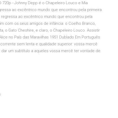
 HD 720p - Johnny Depp é o Chapeleiro Louco e Mia
gressa ao excêntrico mundo que encontrou pela primeira
e regressa ao excêntrico mundo que encontrou pela
sim com os seus amigos de infância: o Coelho Branco,
 o Gato Cheshire, e claro, o Chapeleiro Louco. Assistir
Alice no País das Maravilhas 1951 Dublado Em Português
as corrente sem lenta e qualidade superior. vossa mercê
r dar um subtítulo a aqueles vossa mercê ter vontade de.
s