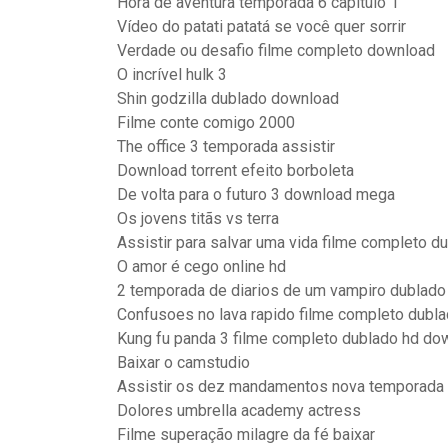
Hora de aventura temporada 6 capitulo 1
Vídeo do patati patatá se você quer sorrir
Verdade ou desafio filme completo download
O incrível hulk 3
Shin godzilla dublado download
Filme conte comigo 2000
The office 3 temporada assistir
Download torrent efeito borboleta
De volta para o futuro 3 download mega
Os jovens titãs vs terra
Assistir para salvar uma vida filme completo d
O amor é cego online hd
2 temporada de diarios de um vampiro dublad
Confusoes no lava rapido filme completo dubl
Kung fu panda 3 filme completo dublado hd do
Baixar o camstudio
Assistir os dez mandamentos nova temporada 
Dolores umbrella academy actress
Filme superação milagre da fé baixar