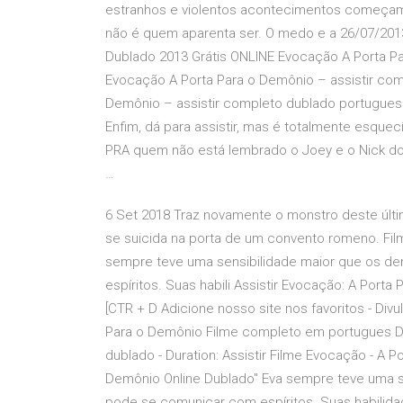
estranhos e violentos acontecimentos começam 
não é quem aparenta ser. O medo e a 26/07/2013 
Dublado 2013 Grátis ONLINE Evocação A Porta Pa
Evocação A Porta Para o Demônio – assistir com
Demônio – assistir completo dublado portugues 
Enfim, dá para assistir, mas é totalmente esquec
PRA quem não está lembrado o Joey e o Nick do f
…
6 Set 2018 Traz novamente o monstro deste últim
se suicida na porta de um convento romeno. Fil
sempre teve uma sensibilidade maior que os d
espíritos. Suas habili Assistir Evocação: A Port
[CTR + D Adicione nosso site nos favoritos - Div
Para o Demônio Filme completo em portugues Dub
dublado - Duration: Assistir Filme Evocação - A 
Demônio Online Dublado" Eva sempre teve uma s
pode se comunicar com espíritos. Suas habilidad