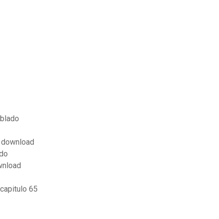
ublado
o download
ado
wnload
capitulo 65