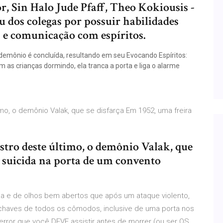
 Sin Halo Jude Pfaff, Theo Kokiousis -
u dos colegas por possuir habilidades
 e comunicação com espíritos.
emônio é concluída, resultando em seu Evocando Espíritos:
om as crianças dormindo, ela tranca a porta e liga o alarme
o, o demônio Valak, que se disfarça Em 1952, uma freira
tro deste último, o demônio Valak, que
e suicida na porta de um convento
cesa e de olhos bem abertos que após um ataque violento,
haves de todos os cômodos, inclusive de uma porta nos
error que você DEVE assistir antes de morrer (ou ser OS