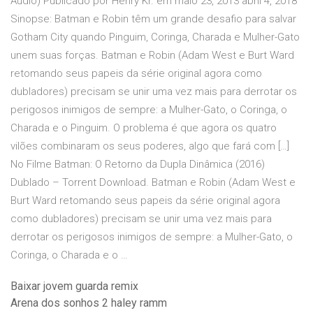
Áudio) Publicado por Henry Kr. em maio 23, 2013 abril 4, 2018
Sinopse: Batman e Robin têm um grande desafio para salvar
Gotham City quando Pinguim, Coringa, Charada e Mulher-Gato
unem suas forças. Batman e Robin (Adam West e Burt Ward
retomando seus papeis da série original agora como
dubladores) precisam se unir uma vez mais para derrotar os
perigosos inimigos de sempre: a Mulher-Gato, o Coringa, o
Charada e o Pinguim. O problema é que agora os quatro
vilões combinaram os seus poderes, algo que fará com […]
No Filme Batman: O Retorno da Dupla Dinâmica (2016)
Dublado – Torrent Download. Batman e Robin (Adam West e
Burt Ward retomando seus papeis da série original agora
como dubladores) precisam se unir uma vez mais para
derrotar os perigosos inimigos de sempre: a Mulher-Gato, o
Coringa, o Charada e o …
Baixar jovem guarda remix
Arena dos sonhos 2 haley ramm