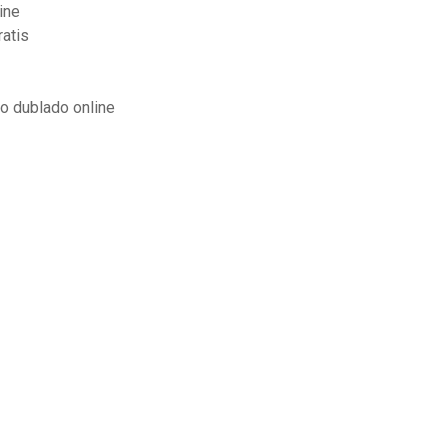
ine
ratis
to dublado online