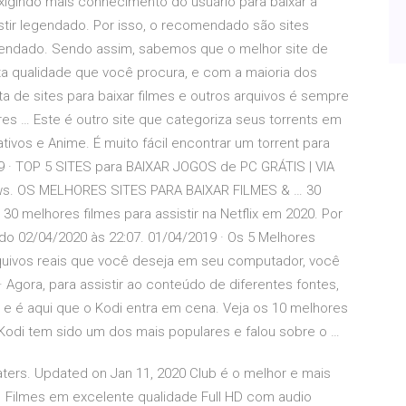
xigindo mais conhecimento do usuário para baixar a
stir legendado. Por isso, o recomendado são sites
egendado. Sendo assim, sabemos que o melhor site de
ta qualidade que você procura, e com a maioria dos
a de sites para baixar filmes e outros arquivos é sempre
es … Este é outro site que categoriza seus torrents em
ivos e Anime. É muito fácil encontrar um torrent para
19 · TOP 5 SITES para BAIXAR JOGOS de PC GRÁTIS | VIA
iews. OS MELHORES SITES PARA BAIXAR FILMES & … 30
. 30 melhores filmes para assistir na Netflix em 2020. Por
do 02/04/2020 às 22:07. 01/04/2019 · Os 5 Melhores
rquivos reais que você deseja em seu computador, você
Agora, para assistir ao conteúdo de diferentes fontes,
 e é aqui que o Kodi entra em cena. Veja os 10 melhores
 Kodi tem sido um dos mais populares e falou sobre o …
eaters. Updated on Jan 11, 2020 Club é o melhor e mais
e Filmes em excelente qualidade Full HD com audio