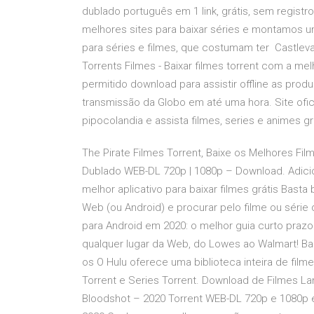
dublado português em 1 link, grátis, sem registr
melhores sites para baixar séries e montamos uma
para séries e filmes, que costumam ter Castle
Torrents Filmes - Baixar filmes torrent com a mel
permitido download para assistir offline as prod
transmissão da Globo em até uma hora. Site ofic
pipocolandia e assista filmes, series e animes gr
The Pirate Filmes Torrent, Baixe os Melhores Fil
Dublado WEB-DL 720p | 1080p – Download. Adicio
melhor aplicativo para baixar filmes grátis Bast
Web (ou Android) e procurar pelo filme ou série
para Android em 2020: o melhor guia curto praz
qualquer lugar da Web, do Lowes ao Walmart! Bast
os O Hulu oferece uma biblioteca inteira de film
Torrent e Series Torrent. Download de Filmes L
Bloodshot – 2020 Torrent WEB-DL 720p e 1080p 