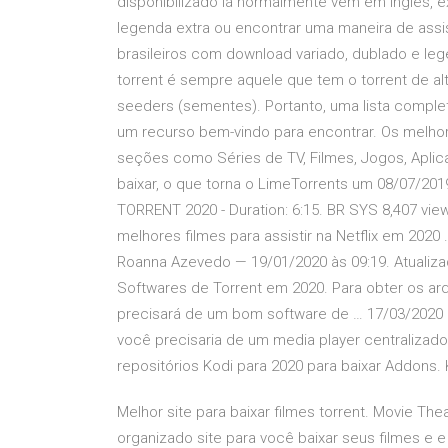
disponibilizado lá normalmente vem em inglês, e
legenda extra ou encontrar uma maneira de assi
brasileiros com download variado, dublado e l
torrent é sempre aquele que tem o torrent de al
seeders (sementes). Portanto, uma lista complet
um recurso bem-vindo para encontrar. Os melhor
seções como Séries de TV, Filmes, Jogos, Aplicat
baixar, o que torna o LimeTorrents um 08/07/20
TORRENT 2020 - Duration: 6:15. BR SYS 8,407 v
melhores filmes para assistir na Netflix em 2020 
Roanna Azevedo — 19/01/2020 às 09:19. Atualiza
Softwares de Torrent em 2020. Para obter os a
precisará de um bom software de … 17/03/2020 · 
você precisaria de um media player centralizado
repositórios Kodi para 2020 para baixar Addons.
Melhor site para baixar filmes torrent. Movie Th
organizado site para você baixar seus filmes e 