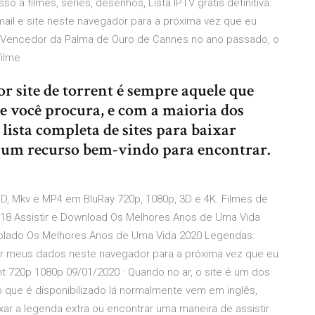
a filmes, séries, desenhos, Lista IPTV grátis definitiva:
il e site neste navegador para a próxima vez que eu
 Vencedor da Palma de Ouro de Cannes no ano passado, o
filme
 site de torrent é sempre aquele que
ue você procura, e com a maioria dos
lista completa de sites para baixar
e um recurso bem-vindo para encontrar.
 HD, Mkv e MP4 em BluRay 720p, 1080p, 3D e 4K. Filmes de
018 Assistir e Download Os Melhores Anos de Uma Vida
Dublado Os Melhores Anos de Uma Vida 2020 Legendas:
lvar meus dados neste navegador para a próxima vez que eu
t 720p 1080p 09/01/2020 · Quando no ar, o site é um dos
 o que é disponibilizado lá normalmente vem em inglês,
ar a legenda extra ou encontrar uma maneira de assistir