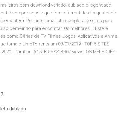
rasileiros com download variado, dublado e legendado.
ent é sempre aquele que tem o torrent de alta qualidade
(sementes). Portanto, uma lista completa de sites para
curso bem-vindo para encontrar. Os melhores … Este é
es como Séries de TV, Filmes, Jogos, Aplicativos e Anime.
o que torna o LimeTorrents um 08/07/2019 · TOP 5 SITES
2020 - Duration: 6:15. BR SYS 8,407 views. OS MELHORES
27
pleto dublado