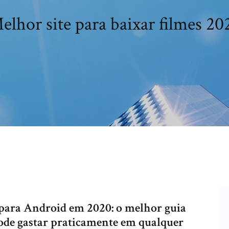
elhor site para baixar filmes 20
 para Android em 2020: o melhor guia
ode gastar praticamente em qualquer