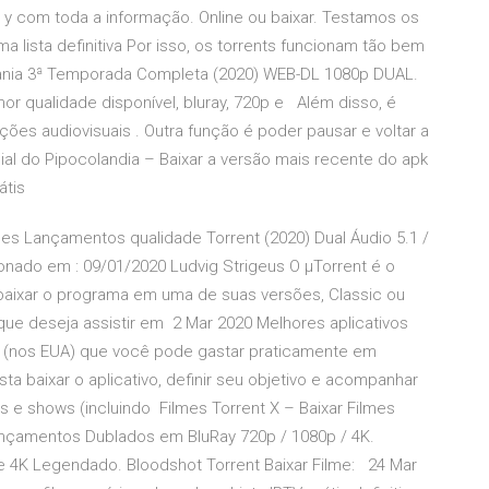
o y com toda a informação. Online ou baixar. Testamos os
 lista definitiva Por isso, os torrents funcionam tão bem
vania 3ª Temporada Completa (2020) WEB-DL 1080p DUAL.
hor qualidade disponível, bluray, 720p e Além disso, é
uções audiovisuais . Outra função é poder pausar e voltar a
ial do Pipocolandia – Baixar a versão mais recente do apk
átis
mes Lançamentos qualidade Torrent (2020) Dual Áudio 5.1 /
nado em : 09/01/2020 Ludvig Strigeus O µTorrent é o
a baixar o programa em uma de suas versões, Classic ou
 que deseja assistir em 2 Mar 2020 Melhores aplicativos
o (nos EUA) que você pode gastar praticamente em
a baixar o aplicativo, definir seu objetivo e acompanhar
es e shows (incluindo Filmes Torrent X – Baixar Filmes
ançamentos Dublados em BluRay 720p / 1080p / 4K.
e 4K Legendado. Bloodshot Torrent Baixar Filme: 24 Mar