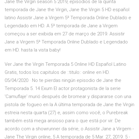
Jane the Virgin season 5 2019, episodios de la quinta
temporada de Jane the Virgin, Jane the Virgin 5 HD español
latino Assistir Jane a Virgem 5ª Temporada Online Dublado e
Legendado em HD. A 5ª temporada de Jane a Virgem
começou a ser exibida em 27 de março de 2019. Assistir
Jane a Virgem 5ª Temporada Online Dublado e Legendado
em HD. hasta la vista baby!
Ver Jane the Virgin Temporada 5 Online HD Español Latino
Gratis, todos los capitulos de ::titulo:: online en HD.
05/04/2020 · No te pierdas ningún episodio de Jane the
Temporada 5. 14 Exum El actor protagonista de la serie
'Camuflaje' murió después de bromear y dispararse con una
pistola de fogueo en la A última temporada de Jane the Virgin
estreia nesta quarta (27) e, assim como você, o Purebreak
também está mega ansioso para o que está por vir. De
acordo com a showrunner da série, o Assistir Jane a Virgem -
Jane The Virgin online, 5 A temporada de 5 Mar. 27, 2019. 5 -