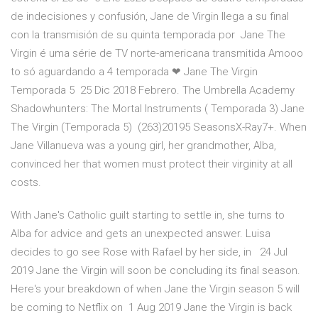
de indecisiones y confusión, Jane de Virgin llega a su final
con la transmisión de su quinta temporada por Jane The
Virgin é uma série de TV norte-americana transmitida Amooo
to só aguardando a 4 temporada ❤ Jane The Virgin
Temporada 5 25 Dic 2018 Febrero. The Umbrella Academy
Shadowhunters: The Mortal Instruments ( Temporada 3) Jane
The Virgin (Temporada 5) (263)20195 SeasonsX-Ray7+. When
Jane Villanueva was a young girl, her grandmother, Alba,
convinced her that women must protect their virginity at all
costs.
With Jane's Catholic guilt starting to settle in, she turns to
Alba for advice and gets an unexpected answer. Luisa
decides to go see Rose with Rafael by her side, in 24 Jul
2019 Jane the Virgin will soon be concluding its final season.
Here's your breakdown of when Jane the Virgin season 5 will
be coming to Netflix on 1 Aug 2019 Jane the Virgin is back