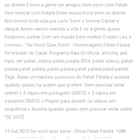
se divertir É bom a gente ter amigos Vem sorrir com Patati
Vem brincar com Patatá Entre nessa festa Vem se divertir
Nós temos toda vida pra curtir Sorrir e brincar Cantar e
dançar Assim vamos vivendo a vida E se a gente quiser
Podemos sonhar Com um mundo bem melhor O vídeo Leo e
Lorenzo - "Se Você Quer Sorrir" - Homenagens Patati Patata
foi retirado do Canal: Programa Raul Gil Oficial. arrocha, axé,
mpb, ver patati, videos patati patata 2014, patati videos, patati
patata patati patata, patati patatá patati patatá patati patatá
Tags. Baixe os maiores sucessos do Patati Patatá e assista
quando quiser, na ordem que preferir. Sem precisar estar
online! + 5 clipes em português GRÁTIS + 3 clipes em
espanhol GRÁTIS + Playlist para assistir os vídeos em
sequência + Assista quando quiser sem precisar estar online
"SE VOCÊ …
13 Out 2015 Se você quer sorrir - Show Patati Patatá. 199K