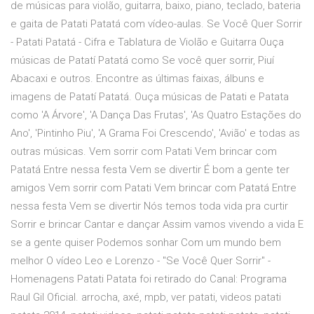
de músicas para violão, guitarra, baixo, piano, teclado, bateria
e gaita de Patati Patatá com vídeo-aulas. Se Você Quer Sorrir
- Patati Patatá - Cifra e Tablatura de Violão e Guitarra Ouça
músicas de Patatí Patatá como Se você quer sorrir, Piuí
Abacaxi e outros. Encontre as últimas faixas, álbuns e
imagens de Patatí Patatá. Ouça músicas de Patati e Patata
como 'A Árvore', 'A Dança Das Frutas', 'As Quatro Estações do
Ano', 'Pintinho Piu', 'A Grama Foi Crescendo', 'Avião' e todas as
outras músicas. Vem sorrir com Patati Vem brincar com
Patatá Entre nessa festa Vem se divertir É bom a gente ter
amigos Vem sorrir com Patati Vem brincar com Patatá Entre
nessa festa Vem se divertir Nós temos toda vida pra curtir
Sorrir e brincar Cantar e dançar Assim vamos vivendo a vida E
se a gente quiser Podemos sonhar Com um mundo bem
melhor O vídeo Leo e Lorenzo - "Se Você Quer Sorrir" -
Homenagens Patati Patata foi retirado do Canal: Programa
Raul Gil Oficial. arrocha, axé, mpb, ver patati, videos patati