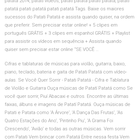
patata 2014, patati videos, patati patata patati patata, patati
patatá patati patatá patati patatá Tags. Baixe os maiores
sucessos do Patati Patatá e assista quando quiser, na ordem
que preferir. Sem precisar estar online! + 5 clipes em
português GRÁTIS + 3 clipes em espanhol GRÁTIS + Playlist
para assistir os vídeos em sequência + Assista quando
quiser sem precisar estar online "SE VOCÊ …
Cifras e tablaturas de músicas para violão, guitarra, baixo,
piano, teclado, bateria e gaita de Patati Patatá com vídeo-
aulas. Se Você Quer Sorrir - Patati Patatá - Cifra e Tablatura
de Violão e Guitarra Ouça músicas de Patatí Patatá como Se
você quer sorrir, Piuí Abacaxi e outros. Encontre as últimas
faixas, álbuns e imagens de Patatí Patatá. Ouça músicas de
Patati e Patata como 'A Árvore', 'A Dança Das Frutas', 'As
Quatro Estações do Ano', 'Pintinho Piu', 'A Grama Foi
Crescendo', 'Avião' e todas as outras músicas. Vem sorrir
com Patati Vem brincar com Patatá Entre nessa festa Vem