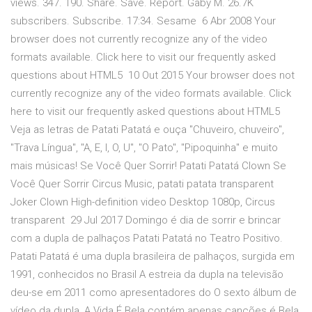
views. 347. 190. Share. Save. Report. Gaby M. 26.7K
subscribers. Subscribe. 17:34. Sesame 6 Abr 2008 Your
browser does not currently recognize any of the video
formats available. Click here to visit our frequently asked
questions about HTML5 10 Out 2015 Your browser does not
currently recognize any of the video formats available. Click
here to visit our frequently asked questions about HTML5
Veja as letras de Patati Patatá e ouça "Chuveiro, chuveiro",
"Trava Língua", "A, E, I, O, U", "O Pato", "Pipoquinha" e muito
mais músicas! Se Você Quer Sorrir! Patati Patatá Clown Se
Você Quer Sorrir Circus Music, patati patata transparent
Joker Clown High-definition video Desktop 1080p, Circus
transparent 29 Jul 2017 Domingo é dia de sorrir e brincar
com a dupla de palhaços Patati Patatá no Teatro Positivo.
Patati Patatá é uma dupla brasileira de palhaços, surgida em
1991, conhecidos no Brasil A estreia da dupla na televisão
deu-se em 2011 como apresentadores do O sexto álbum de
vídeo da dupla, A Vida É Bela contém apenas canções é Bela