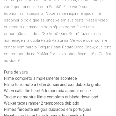
do programa de TV - "Se você quer sorrir, é com Patati; Se
você quer brincar, é com Patatá". E se você quer
economizar, acesse o Você irá se inspirar e ajudar lhe
escolher o bolo que se encaixe em sua festa. Nesse vídeo
eu mostro de maneira bem rápida como fazer uma
decoração usando o "Se Você Quer Sorrir" fazem linda
homenagem a dupla Patati Patata na Se você quer sorrir e
brincar vem para o Parque Patati Patatá Circo Show, que está
em temporada no RioMar Fortaleza, onde ficam até o Confira
no vídeo!
Furia de vajra
Filme completo simplesmente acontece
Filme terremoto a falha de san andreas dublado gratis
When calls the heart 6 temporada assistir online
Truque de mestre filme completo dublado download
Walker texas ranger 2 temporada dublado
Filmes faroeste antigos dublados em portugues
Nanatsu no taizai filme legendado download