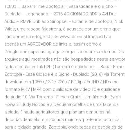
1080p … Baixar Filme Zootopia – Essa Cidade é o Bicho –
Dublado + Legendado – 2016 ADICIONADO BDRip AVI Dual
Audio + RMVB Dublado Sinopse: Habitante de Zootopia, Nick
Wilde, uma raposa falastrona, é acusada por um crime que
não cometeu e foge. O site www.torrentsfilmeshd.tv é
apenas um AGREGADOR de links e, assim como o
Google.com, apenas agrega e organiza os links externos. Os
arquivos aqui mostrados não são hospedados neste servidor
todo e qualquer link P2P (Torrent) é criado por … Baixar Filme
Zootopia - Essa Cidade é o Bicho - Dublado (2016) via Torrent
download em 1080p / 3D / 720p / BDRip / FullHD / HD e no
formato MKV | MP4 com qualidade de vídeo 10 e qualidade
de áudio 10 [Via Torrents - Filmes Grátis]. Um filme de Byron
Howard. Judy Hopps é a pequena coelha de uma fazenda
isolada, filha de agricultores que plantam cenouras há
décadas. Mas ela tem sonhos maiores: pretende se mudar
para a cidade grande, Zootopia, onde todas as espécies de